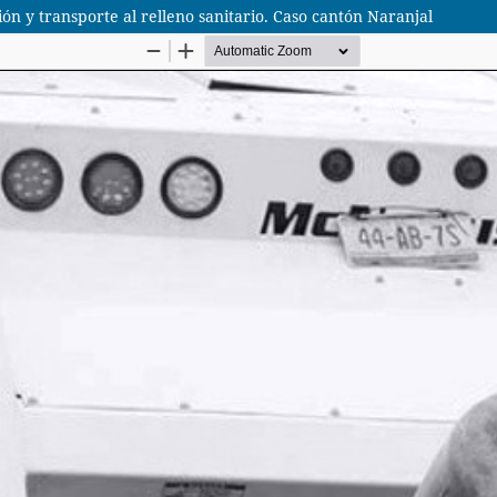
ión y transporte al relleno sanitario. Caso cantón Naranjal