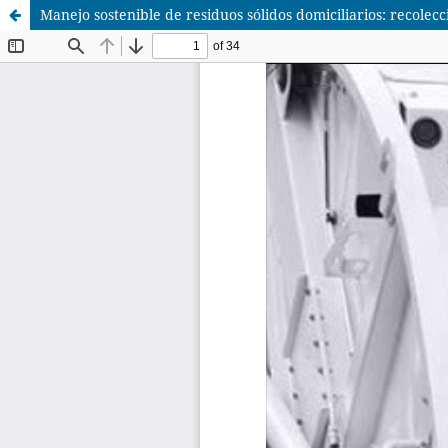
Manejo sostenible de residuos sólidos domiciliarios: recolecc