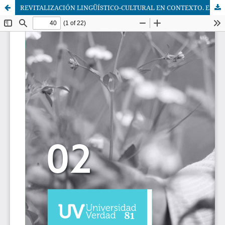
REVITALIZACIÓN LINGÜÍSTICO-CULTURAL EN CONTEXTO. EL ROL DE LA ETNOBOTÁNICA Y LA INVESTIGACIÓN TRANSDISCIPLINARIA CON COMUNIDADES DE BASE