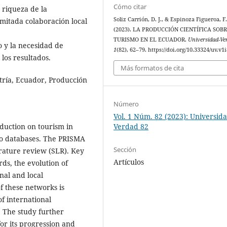
Cómo citar
 riqueza de la
Soliz Carrión, D. J., & Espinoza Figueroa, F
imitada colaboración local
(2023). LA PRODUCCIÓN CIENTÍFICA SOBR
TURISMO EN EL ECUADOR.
Universidad-Ve
o y la necesidad de
1
(82), 62–79. https://doi.org/10.33324/uv.v1
 los resultados.
Más formatos de cita
etría, Ecuador, Producción
Número
Vol. 1 Núm. 82 (2023): Universida
Verdad 82
oduction on tourism in
elo databases. The PRISMA
Sección
rature review (SLR). Key
Artículos
ds, the evolution of
nal and local
of these networks is
f international
. The study further
for its progression and