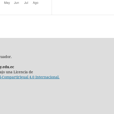
cuador.
y.edu.ec
 bajo una Licencia de
CompartirIgual 4.0 Internacional.