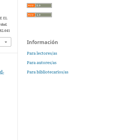
.
E EL
rdad
,
i82.641
Información
Para lectores/as
Para autores/as
d-
Para bibliotecarios/as