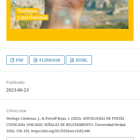
PDF
FLIPBOOK
HTML
Publicado
2023-06-23
Cómo citar
Verdugo Cárdenas, J., & Petroff Rojas, I. (2023). ANTOLOGÍAS DE POESÍA
CUENCANA 1930-2020. SEÑALES DE RELEVAMIENTO.
Universidad-Verdad
,
1
(82), 158–181. https://doi.org/10.33324/uv.v1i82.646