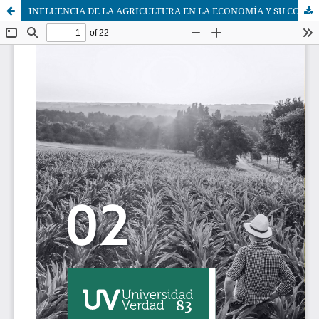
INFLUENCIA DE LA AGRICULTURA EN LA ECONOMÍA Y SU CONTRASTE FRENTE A LOS OBJETIVOS DE DESARROLLO SOSTENIBLE: CASO ECUADOR