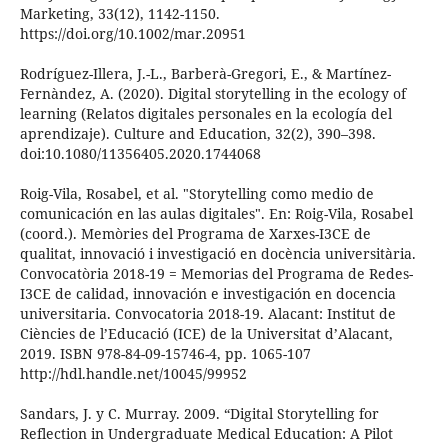
Marketing, 33(12), 1142-1150.
https://doi.org/10.1002/mar.20951
Rodríguez-Illera, J.-L., Barberà-Gregori, E., & Martínez-
Fernàndez, A. (2020). Digital storytelling in the ecology of
learning (Relatos digitales personales en la ecología del
aprendizaje). Culture and Education, 32(2), 390–398.
doi:10.1080/11356405.2020.1744068
Roig-Vila, Rosabel, et al. "Storytelling como medio de
comunicación en las aulas digitales". En: Roig-Vila, Rosabel
(coord.). Memòries del Programa de Xarxes-I3CE de
qualitat, innovació i investigació en docència universitària.
Convocatòria 2018-19 = Memorias del Programa de Redes-
I3CE de calidad, innovación e investigación en docencia
universitaria. Convocatoria 2018-19. Alacant: Institut de
Ciències de l’Educació (ICE) de la Universitat d’Alacant,
2019. ISBN 978-84-09-15746-4, pp. 1065-107
http://hdl.handle.net/10045/99952
Sandars, J. y C. Murray. 2009. “Digital Storytelling for
Reflection in Undergraduate Medical Education: A Pilot