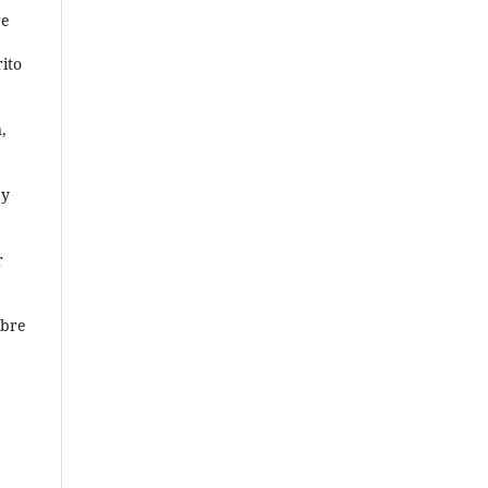
re
ito
,
 y
r
obre