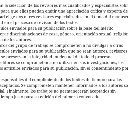
n la selección de los revisores más cualificados y especialistas sob
an para que ellos puedan emitir una apreciación crítica y experta de
dad
elige dos o tres revisores especializados en el tema del manuscr
 en el proceso de revisión de los textos.
ículos enviados para su publicación sobre la base del mérito
nerar discriminaciones de raza, género, orientación sexual, religión
ca de los autores.
bros del grupo de trabajo se comprometen a no divulgar a otras
tículos enviados para su publicación que no sean autores, revisores
l se preservan la integridad intelectual de todo el proceso.
editores se comprometen a no utilizar en sus investigaciones; los
os artículos enviados para su publicación, sin el consentimiento po
responsables del cumplimiento de los límites de tiempo para las
os aceptados. Se comprometen mantener informados a los autores s
rial. Finalmente, los trabajos no permanecerán aceptados sin
l tiempo justo para su edición del número convocado.