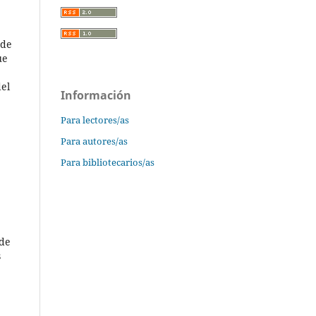
 de
ue
del
Información
Para lectores/as
Para autores/as
Para bibliotecarios/as
e
 de
s