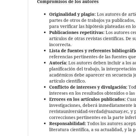
Compromisos de los autores
Originalidad y plagio:
Los autores de artíc
partes de otros de trabajos ya publicados, 
para verificar las hipótesis plateadas en lo
Publicaciones repetitivas:
Los autores cer
artículos de otras revistas científicas. D
incorrecta.
Lista de fuentes y referentes bibliográfi
referencias pertinentes de las fuentes que
Autoría:
Los autores deben incluir a los a
planificación del trabajo, la interpretaci
académicos debe aparecer en secuencia je
artículo científico.
Conflicto de intereses y divulgación:
Todo
intereses en los resultados obtenidos o la
Errores en los artículos publicados:
Cuan
investigaciones, deberá inmediatamente inf
revistauniversidad-verdad@uazuay.ec, y pr
correcciones pertinentes en la parte inferi
Responsabilidad:
Todos los autores acepta
literatura científica, a su actualidad, y la