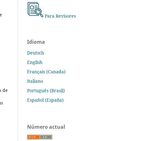
ne
Para Revisores
Idioma
Deutsch
English
Français (Canada)
Italiano
s de
Português (Brasil)
Español (España)
us
Número actual