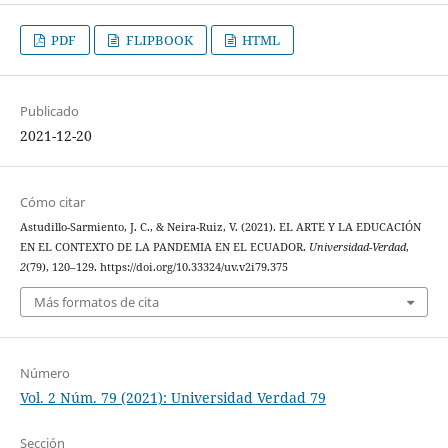
PDF
FLIPBOOK
HTML
Publicado
2021-12-20
Cómo citar
Astudillo-Sarmiento, J. C., & Neira-Ruiz, V. (2021). EL ARTE Y LA EDUCACIÓN
EN EL CONTEXTO DE LA PANDEMIA EN EL ECUADOR.
Universidad-Verdad
,
2
(79), 120–129. https://doi.org/10.33324/uv.v2i79.375
Más formatos de cita
Número
Vol. 2 Núm. 79 (2021): Universidad Verdad 79
Sección