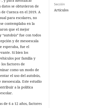
”, y para identificar
Sección
s datos se obtuvieron de
Artículos
 de Cuenca en el 2019. A
ual para escolares, no
 se contemplaba en la
raron que el mejor
 “autobús” fue con todos
cepción y de mesoescala
e esperaba, fue el
vante. Si bien los
ehículos por familia y
 los factores de
caminar como un modo de
ntar el uso del autobús,
 mesoescala. Este estudio
ribuir a la política
 escolar.
s de 6 a 12 años, factores