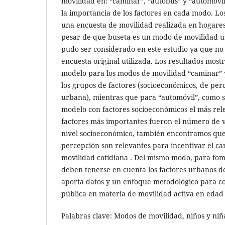
movilidad en: “caminar”, “autobús” y “automóvil
la importancia de los factores en cada modo. Lo
una encuesta de movilidad realizada en hogares
pesar de que buseta es un modo de movilidad us
pudo ser considerado en este estudio ya que no
encuesta original utilizada. Los resultados most
modelo para los modos de movilidad “caminar” y
los grupos de factores (socioeconómicos, de per
urbana), mientras que para “automóvil”, como s
modelo con factores socioeconómicos el más rele
factores más importantes fueron el número de v
nivel socioeconómico, también encontramos que
percepción son relevantes para incentivar el 
movilidad cotidiana . Del mismo modo, para fome
deben tenerse en cuenta los factores urbanos de
aporta datos y un enfoque metodológico para cont
pública en materia de movilidad activa en edad
Palabras clave: Modos de movilidad, niños y niña