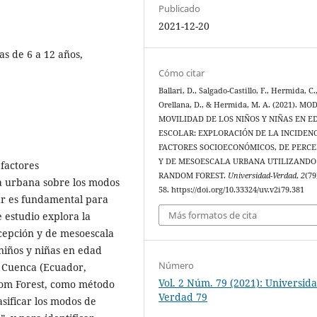
Publicado
2021-12-20
as de 6 a 12 años,
Cómo citar
Ballari, D., Salgado-Castillo, F., Hermida, C.
Orellana, D., & Hermida, M. A. (2021). M
MOVILIDAD DE LOS NIÑOS Y NIÑAS EN E
ESCOLAR: EXPLORACIÓN DE LA INCIDEN
FACTORES SOCIOECONÓMICOS, DE PERCE
Y DE MESOESCALA URBANA UTILIZANDO
 factores
RANDOM FOREST.
Universidad-Verdad
,
2
(79
la urbana sobre los modos
58. https://doi.org/10.33324/uv.v2i79.381
lar es fundamental para
Más formatos de cita
 estudio explora la
rcepción y de mesoescala
iños y niñas en edad
Número
e Cuenca (Ecuador,
Vol. 2 Núm. 79 (2021): Universid
dom Forest, como método
Verdad 79
asificar los modos de