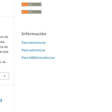
,
Información
ODOS DE
Para lectores/as
DAD
CIA DE
Para autores/as
PCIÓN
Para bibliotecarios/as
), 44–
ad