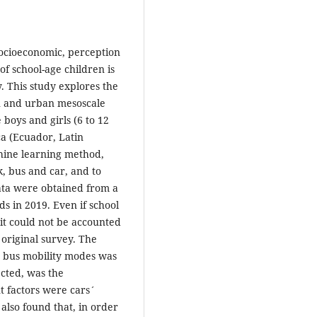
ocioeconomic, perception
f school-age children is
y. This study explores the
n and urban mesoscale
 boys and girls (6 to 12
ca (Ecuador, Latin
chine learning method,
k, bus and car, and to
ata were obtained from a
s in 2019. Even if school
 it could not be accounted
 original survey. The
d bus mobility modes was
ected, was the
t factors were cars´
also found that, in order