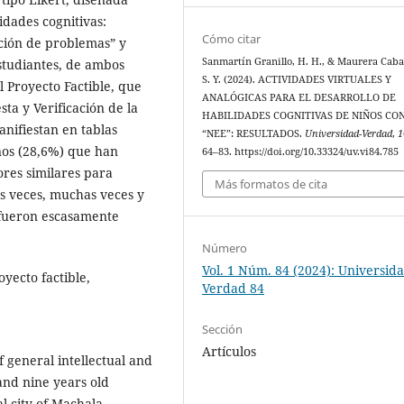
idades cognitivas:
Cómo citar
ución de problemas” y
Sanmartín Granillo, H. H., & Maurera Cabal
estudiantes, de ambos
S. Y. (2024). ACTIVIDADES VIRTUALES Y
el Proyecto Factible, que
ANALÓGICAS PARA EL DESARROLLO DE
sta y Verificación de la
HABILIDADES COGNITIVAS DE NIÑOS CO
anifiestan en tablas
“NEE”: RESULTADOS.
Universidad-Verdad
,
1
iños (28,6%) que han
64–83. https://doi.org/10.33324/uv.vi84.785
ores similares para
Más formatos de cita
as veces, muchas veces y
 fueron escasamente
Número
Vol. 1 Núm. 84 (2024): Universid
oyecto factible,
Verdad 84
Sección
Artículos
 general intellectual and
 and nine years old
al city of Machala