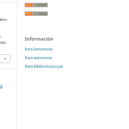
lero,
N
Información
(84),
Para lectores/as
Para autores/as
Para bibliotecarios/as
ad