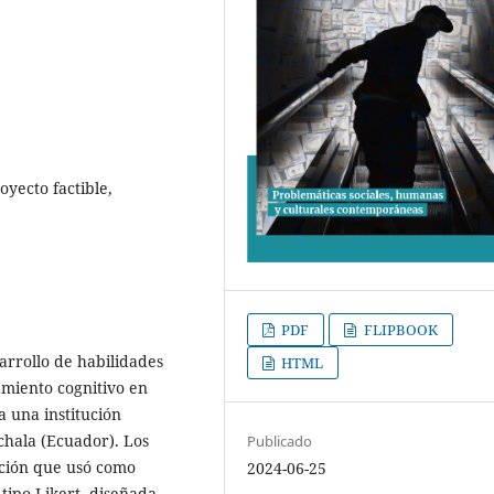
oyecto factible,
PDF
FLIPBOOK
arrollo de habilidades
HTML
amiento cognitivo en
a una institución
chala (Ecuador). Los
Publicado
ación que usó como
2024-06-25
tipo Likert, diseñada