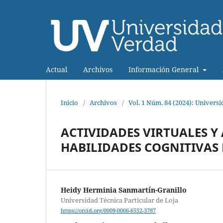
Actual
Archivos
Información General
Inicio
/
Archivos
/
Vol. 1 Núm. 84 (2024): Univers
ACTIVIDADES VIRTUALES Y
HABILIDADES COGNITIVAS 
Heidy Herminia Sanmartín-Granillo
Universidad Técnica Particular de Loja
https://orcid.org/0009-0006-6552-3787