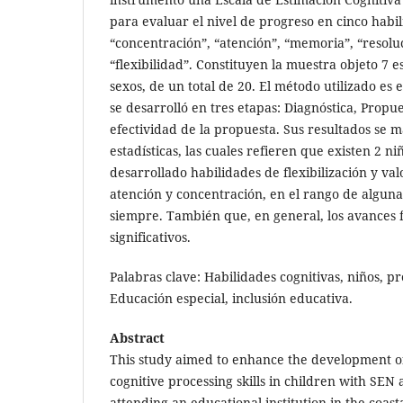
para evaluar el nivel de progreso en cinco habil
“concentración”, “atención”, “memoria”, “resol
“flexibilidad”. Constituyen la muestra objeto 7 
sexos, de un total de 20. El método utilizado es 
se desarrolló en tres etapas: Diagnóstica, Propue
efectividad de la propuesta. Sus resultados se m
estadísticas, las cuales refieren que existen 2 n
desarrollado habilidades de flexibilización y val
atención y concentración, en el rango de algun
siempre. También que, en general, los avances
significativos.
Palabras clave: Habilidades cognitivas, niños, pr
Educación especial, inclusión educativa.
Abstract
This study aimed to enhance the development of
cognitive processing skills in children with SEN
attending an educational institution in the coast