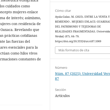
ermenéutica etnográfica
 los cuidados como
Cómo citar
concepto mujeres enlace
Ayala-Galaz, M. (2025). ENTRE LA VENTA Y
tema de interés; asimismo,
REMIENDO . MUJERES ENLACE: GUARDIA
mujeres con residencia de
DEL PATRIMONIO Y TEJEDORAS DE
y Oaxaca. Revelando que
REALIDADES FRAGMENTADAS.
Universida
n prácticas cotidianas
Verdad
, (87), 64–79.
te las fuerzas del
https://doi.org/10.33324/uv.vi87.1069
ares esenciales para la
Más formatos de cita
actúan como hilos vivos
ormaciones constantes de
Número
Núm. 87 (2025): Universidad Ve
87
Sección
Artículos