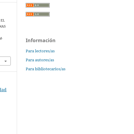
 EL
NAS
d-
Información
Para lectores/as
Para autores/as
Para bibliotecarios/as
rdad