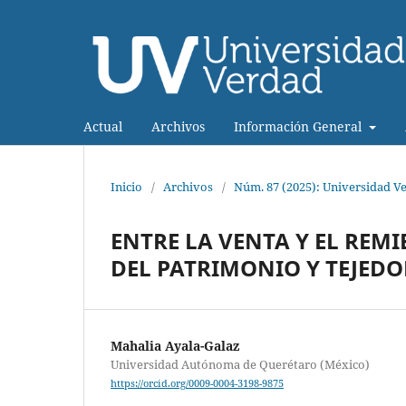
Actual
Archivos
Información General
Inicio
/
Archivos
/
Núm. 87 (2025): Universidad V
ENTRE LA VENTA Y EL REM
DEL PATRIMONIO Y TEJED
Mahalia Ayala-Galaz
Universidad Autónoma de Querétaro (México)
https://orcid.org/0009-0004-3198-9875