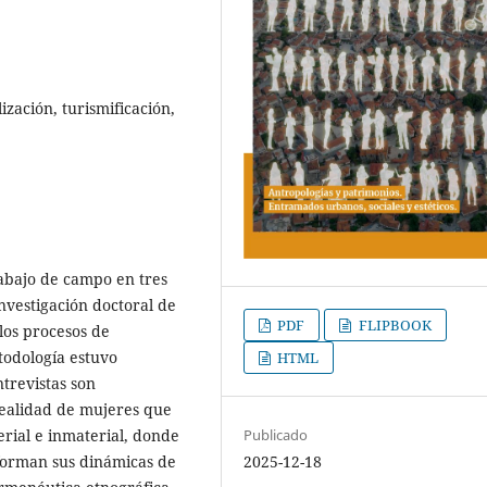
ización, turismificación,
trabajo de campo en tres
nvestigación doctoral de
PDF
FLIPBOOK
los procesos de
etodología estuvo
HTML
ntrevistas son
realidad de mujeres que
rial e inmaterial, donde
Publicado
forman sus dinámicas de
2025-12-18