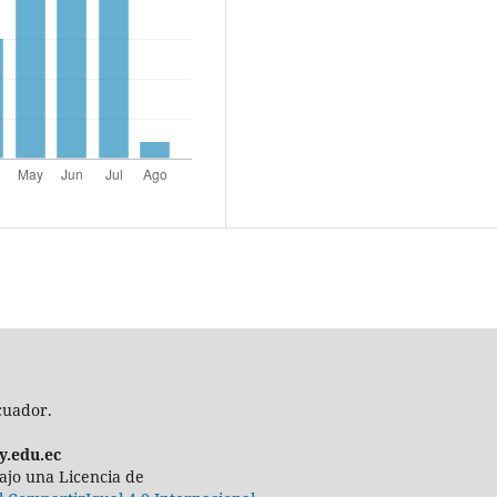
cuador.
y.edu.ec
 bajo una Licencia de