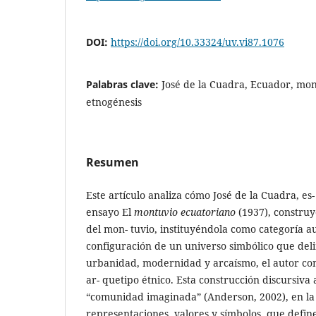
DOI:
https://doi.org/10.33324/uv.vi87.1076
Palabras clave:
José de la Cuadra, Ecuador, mont
etnogénesis
Resumen
Este artículo analiza cómo José de la Cuadra, es
ensayo El
montuvio ecuatoriano
(1937), construy
del mon- tuvio, instituyéndola como categoría a
configuración de un universo simbólico que deli
urbanidad, modernidad y arcaísmo, el autor co
ar- quetipo étnico. Esta construcción discursiva 
“comunidad imaginada” (Anderson, 2002), en la
representaciones, valores y símbolos, que defi