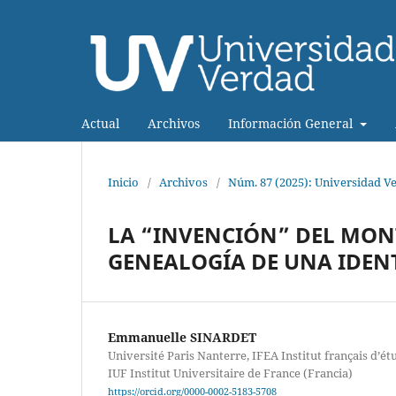
Actual
Archivos
Información General
Inicio
/
Archivos
/
Núm. 87 (2025): Universidad V
LA “INVENCIÓN” DEL MONT
GENEALOGÍA DE UNA IDEN
Emmanuelle SINARDET
Université Paris Nanterre, IFEA Institut français d’é
IUF Institut Universitaire de France (Francia)
https://orcid.org/0000-0002-5183-5708