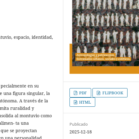
uvio, espacio, identidad,
- pecialmente en su
PDF
FLIPBOOK
e una figura singular, la
utónoma. A través de la
HTML
mita ruralidad y
nsolida al montuvio como
alimen- ta una
Publicado
 que se proyectan
2025-12-18
nen una personalidad