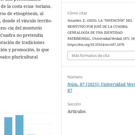
de la costa ecua- toriana.
Cómo citar
so de etnogénesis, al
 donde el vínculo territo-
Sinardet, E. (2025). LA “INVENCIÓN” DEL
MONTUVIO POR JOSÉ DE LA CUADRA:
sten- cia del montuvio
GENEALOGÍA DE UNA IDENTIDAD
a Cuadra no pretendía
PATRIMONIAL.
Universidad-Verdad
, (87), 1
loración de tradiciones
https://doi.org/10.33324/uv.vi87.1076
ción y promoción, lo que
Más formatos de cita
saico pluricultural
Número
Núm. 87 (2025): Universidad Ve
87
Sección
Artículos