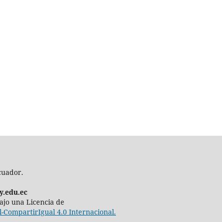
cuador.
y.edu.ec
 bajo una Licencia de
CompartirIgual 4.0 Internacional.