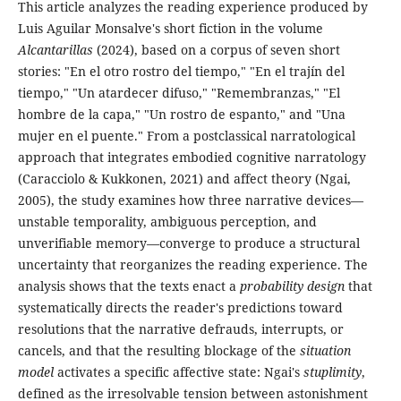
This article analyzes the reading experience produced by
Luis Aguilar Monsalve's short fiction in the volume
Alcantarillas
(2024), based on a corpus of seven short
stories: "En el otro rostro del tiempo," "En el trajín del
tiempo," "Un atardecer difuso," "Remembranzas," "El
hombre de la capa," "Un rostro de espanto," and "Una
mujer en el puente." From a postclassical narratological
approach that integrates embodied cognitive narratology
(Caracciolo & Kukkonen, 2021) and affect theory (Ngai,
2005), the study examines how three narrative devices—
unstable temporality, ambiguous perception, and
unverifiable memory—converge to produce a structural
uncertainty that reorganizes the reading experience. The
analysis shows that the texts enact a
probability design
that
systematically directs the reader's predictions toward
resolutions that the narrative defrauds, interrupts, or
cancels, and that the resulting blockage of the
situation
model
activates a specific affective state: Ngai's
stuplimity
,
defined as the irresolvable tension between astonishment