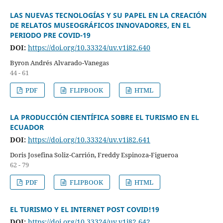
LAS NUEVAS TECNOLOGÍAS Y SU PAPEL EN LA CREACIÓN
DE RELATOS MUSEOGRÁFICOS INNOVADORES, EN EL
PERIODO PRE COVID-19
DOI:
https://doi.org/10.33324/uv.v1i82.640
Byron Andrés Alvarado-Vanegas
44 - 61
PDF
FLIPBOOK
HTML
LA PRODUCCIÓN CIENTÍFICA SOBRE EL TURISMO EN EL
ECUADOR
DOI:
https://doi.org/10.33324/uv.v1i82.641
Doris Josefina Soliz-Carrión, Freddy Espinoza-Figueroa
62 - 79
PDF
FLIPBOOK
HTML
EL TURISMO Y EL INTERNET POST COVID!19
DOI:
https://doi.org/10.33324/uv.v1i82.642